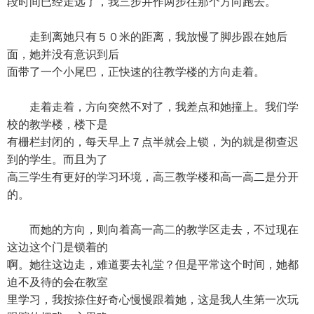
段时间已经走远了，我三步并作两步往那个方向跑去。
走到离她只有５０米的距离，我放慢了脚步跟在她后
面，她并没有意识到后
面带了一个小尾巴，正快速的往教学楼的方向走着。
走着走着，方向突然不对了，我差点和她撞上。我们学
校的教学楼，楼下是
有栅栏封闭的，每天早上７点半就会上锁，为的就是彻查迟
到的学生。而且为了
高三学生有更好的学习环境，高三教学楼和高一高二是分开
的。
而她的方向，则向着高一高二的教学区走去，不过现在
这边这个门是锁着的
啊。她往这边走，难道要去礼堂？但是平常这个时间，她都
迫不及待的会在教室
里学习，我按捺住好奇心慢慢跟着她，这是我人生第一次玩