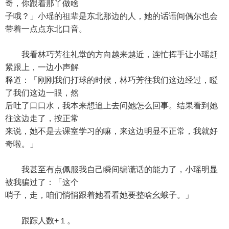
奇，你跟着那丫做啥
子哦？」小瑶的祖辈是东北那边的人，她的话语间偶尔也会
带着一点点东北口音。
我看林巧芳往礼堂的方向越来越近，连忙挥手让小瑶赶
紧跟上，一边小声解
释道：「刚刚我们打球的时候，林巧芳往我们这边经过，瞪
了我们这边一眼，然
后吐了口口水，我本来想追上去问她怎么回事。结果看到她
往这边走了，按正常
来说，她不是去课室学习的嘛，来这边明显不正常，我就好
奇啦。」
我甚至有点佩服我自己瞬间编谎话的能力了，小瑶明显
被我骗过了：「这个
哨子，走，咱们悄悄跟着她看看她要整啥幺蛾子。」
跟踪人数+１。