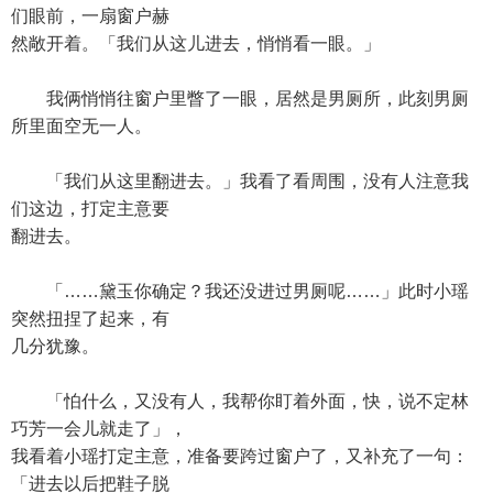
们眼前，一扇窗户赫
然敞开着。「我们从这儿进去，悄悄看一眼。」
我俩悄悄往窗户里瞥了一眼，居然是男厕所，此刻男厕
所里面空无一人。
「我们从这里翻进去。」我看了看周围，没有人注意我
们这边，打定主意要
翻进去。
「……黛玉你确定？我还没进过男厕呢……」此时小瑶
突然扭捏了起来，有
几分犹豫。
「怕什么，又没有人，我帮你盯着外面，快，说不定林
巧芳一会儿就走了」，
我看着小瑶打定主意，准备要跨过窗户了，又补充了一句：
「进去以后把鞋子脱