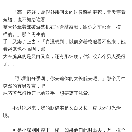
「高二还好，暑假补课回来的时候骚的要死，天天穿着
短裙，也不知给谁看。
整天还拿着部破游戏机在宿舍敲敲敲，跟你之前那台一模一
样的。」那个男生的
手，又凑了上去：「真没想到，以前穿着校服看不出来，她
看起来也不高啊，那
大长腿真的是又白又直，还有那细腰，估计没几个男人受得
了。」
「那我们分手啊，你去追你的大长腿去吧。」那个男生
突然的直男发言，把
林巧芳气得挣开他的双手，想要离开礼堂。
不过说起来，我的腿确实是又白又长，皮肤还很光滑
呢。
可是小瑶刚刚摸下一楼，如果他们此时出去，万一撞个