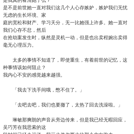
是我真的看清她了么？
是不是前世她一直对我们这几个人心存嫉妒，嫉妒我们无忧
无虑的生长环境、家
庭的宽松和财产、学习天分，无一比她强上许多。她一直对
我们心存不忿，然后
在抢劫案发生时，纵然是灵机一动，但是也出卖程婉出卖得
毫无心理压力。
太多的事情不知道了，即使重生，有着前世的记忆，这
种事情该如何阻止？
我内心不安的感觉越来越强。
「我去下洗手间哦，憋不住了。」
「去吧去吧，我们也要撤了，太热了回去洗澡啦。」
琳敏那爽朗的声音从旁边传来，但是我已经无暇回应，
吴巧芳在我思索的这