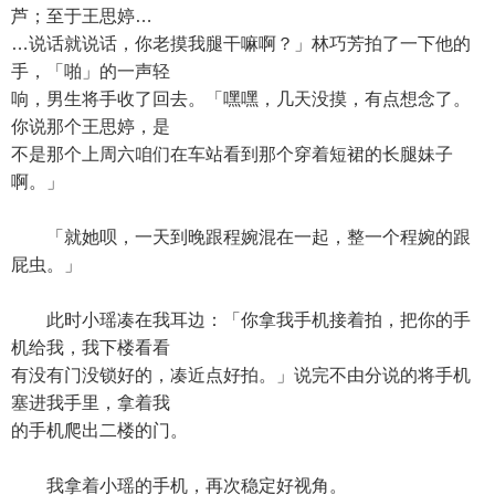
芦；至于王思婷…
…说话就说话，你老摸我腿干嘛啊？」林巧芳拍了一下他的
手，「啪」的一声轻
响，男生将手收了回去。「嘿嘿，几天没摸，有点想念了。
你说那个王思婷，是
不是那个上周六咱们在车站看到那个穿着短裙的长腿妹子
啊。」
「就她呗，一天到晚跟程婉混在一起，整一个程婉的跟
屁虫。」
此时小瑶凑在我耳边：「你拿我手机接着拍，把你的手
机给我，我下楼看看
有没有门没锁好的，凑近点好拍。」说完不由分说的将手机
塞进我手里，拿着我
的手机爬出二楼的门。
我拿着小瑶的手机，再次稳定好视角。