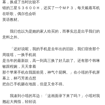
幕，换成了当时比较不
错的三星Ｓ３６００Ｈ，还买了一个ＭＰ３，每天戴着耳机
在听歌，偶尔也会听
英语教材。
我们也以为是她的家人给买的，而事实总是出乎我们的
意料之外。
「还好说呢，我的手机是去年出的旧款，我们宿舍那个
周筱瑶，一换手机就
是当年的最新款，高一到高三换了好几款了。还有那个韩琳
敏跟程婉，天天拿着
那个苹果手机在我面前晃，神气个屁啊。」在小瑶的手机屏
幕上，林巧芳差点想
把自己手机砸在地面，但是又舍不得。
我凑到小瑶的耳边：「这画面录下来了吗？」小瑶对我
翘起大拇指，轻轻说