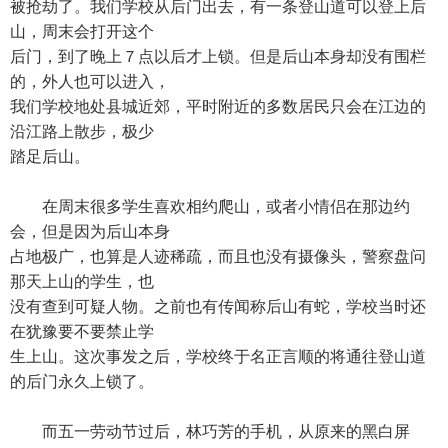
被抢劫了。我们学校从后门出去，有一条登山道可以登上后
山，周末会打开这个
后门，到了晚上７点以后才上锁。但是后山本身却没有围栏
的，外人也可以进入，
我们学校地处县城近郊，平时附近的多数居民只会在江边的
沿江路上散步，极少
踏足后山。
在周末很多学生喜欢相约爬山，或者小情侣在那边约
会，但是因为后山本身
占地极广，也算是人迹稀疏，而且也没有摄像头，警察盘问
那天上山的学生，也
没有查到可疑人物。之前也有传闻称后山有蛇，学校当时还
在犹豫要不要禁止学
生上山。这次事发之后，学校终于名正言顺的将通往登山道
的后门永久上锁了。
而五一劳动节过后，林巧芳的手机，从原来的黑白屏