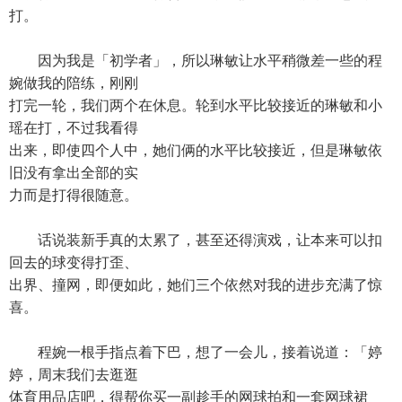
打。
因为我是「初学者」，所以琳敏让水平稍微差一些的程
婉做我的陪练，刚刚
打完一轮，我们两个在休息。轮到水平比较接近的琳敏和小
瑶在打，不过我看得
出来，即使四个人中，她们俩的水平比较接近，但是琳敏依
旧没有拿出全部的实
力而是打得很随意。
话说装新手真的太累了，甚至还得演戏，让本来可以扣
回去的球变得打歪、
出界、撞网，即便如此，她们三个依然对我的进步充满了惊
喜。
程婉一根手指点着下巴，想了一会儿，接着说道：「婷
婷，周末我们去逛逛
体育用品店吧，得帮你买一副趁手的网球拍和一套网球裙