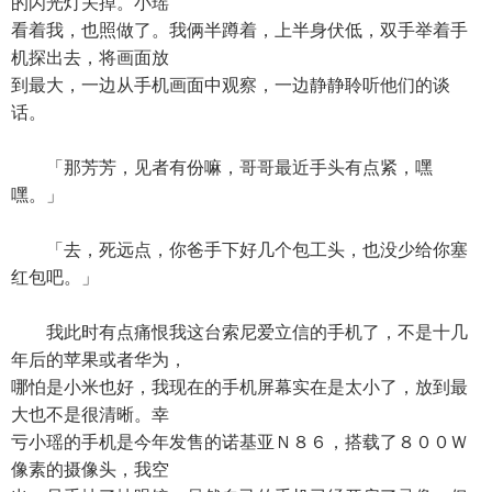
的闪光灯关掉。小瑶
看着我，也照做了。我俩半蹲着，上半身伏低，双手举着手
机探出去，将画面放
到最大，一边从手机画面中观察，一边静静聆听他们的谈
话。
「那芳芳，见者有份嘛，哥哥最近手头有点紧，嘿
嘿。」
「去，死远点，你爸手下好几个包工头，也没少给你塞
红包吧。」
我此时有点痛恨我这台索尼爱立信的手机了，不是十几
年后的苹果或者华为，
哪怕是小米也好，我现在的手机屏幕实在是太小了，放到最
大也不是很清晰。幸
亏小瑶的手机是今年发售的诺基亚Ｎ８６，搭载了８００Ｗ
像素的摄像头，我空