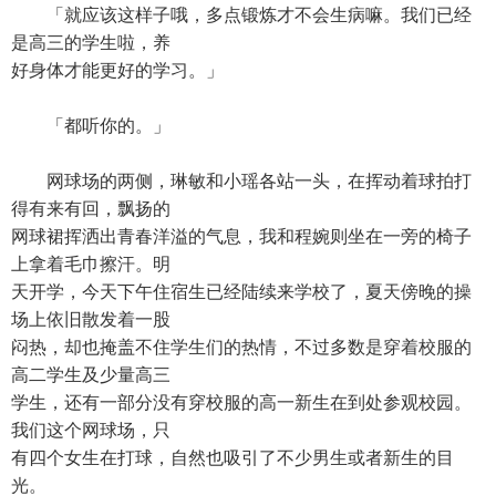
「就应该这样子哦，多点锻炼才不会生病嘛。我们已经
是高三的学生啦，养
好身体才能更好的学习。」
「都听你的。」
网球场的两侧，琳敏和小瑶各站一头，在挥动着球拍打
得有来有回，飘扬的
网球裙挥洒出青春洋溢的气息，我和程婉则坐在一旁的椅子
上拿着毛巾擦汗。明
天开学，今天下午住宿生已经陆续来学校了，夏天傍晚的操
场上依旧散发着一股
闷热，却也掩盖不住学生们的热情，不过多数是穿着校服的
高二学生及少量高三
学生，还有一部分没有穿校服的高一新生在到处参观校园。
我们这个网球场，只
有四个女生在打球，自然也吸引了不少男生或者新生的目
光。