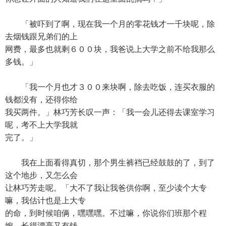
「被吓到了啊，现在我一个月的零花钱才一千块呢，除
去烟钱跟兄弟们的上
网费，最多也就剩６００块，我爸说上大学之前不给我那么
多钱。」
「我一个月也才３００来块啊，除去吃饭，连买衣服的
钱都没有，还得你给
我买两件。」林巧芳长叹一声：「我一会儿还得去课室学习
呢，考不上大学我就
完了。」
我在上面看得真切，那个男生裤裆已经鼓鼓的了，到了
这个地步，又怎么会
让林巧芳走呢。「大不了我让我爸供你啊，至少读个大专
嘛，我估计也是上大专
的命，到时候咱俩，嘿嘿嘿。不过嘛，你说你们班那个程
婉，长得漂亮又有钱，