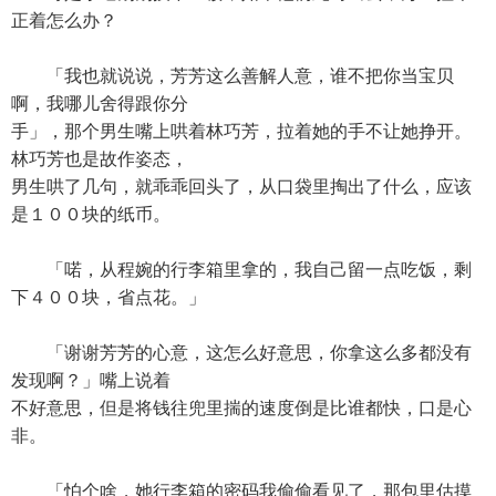
正着怎么办？
「我也就说说，芳芳这么善解人意，谁不把你当宝贝
啊，我哪儿舍得跟你分
手」，那个男生嘴上哄着林巧芳，拉着她的手不让她挣开。
林巧芳也是故作姿态，
男生哄了几句，就乖乖回头了，从口袋里掏出了什么，应该
是１００块的纸币。
「喏，从程婉的行李箱里拿的，我自己留一点吃饭，剩
下４００块，省点花。」
「谢谢芳芳的心意，这怎么好意思，你拿这么多都没有
发现啊？」嘴上说着
不好意思，但是将钱往兜里揣的速度倒是比谁都快，口是心
非。
「怕个啥，她行李箱的密码我偷偷看见了，那包里估摸