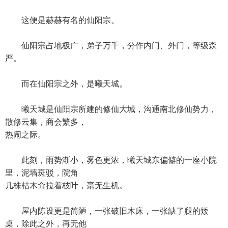
这便是赫赫有名的仙阳宗。
仙阳宗占地极广，弟子万千，分作内门、外门，等级森
严。
而在仙阳宗之外，是曦天城。
曦天城是仙阳宗所建的修仙大城，沟通南北修仙势力，
散修云集，商会繁多，
热闹之际。
此刻，雨势渐小，雾色更浓，曦天城东偏僻的一座小院
里，泥墙斑驳，院角
几株枯木耷拉着枝叶，毫无生机。
屋内陈设更是简陋，一张破旧木床，一张缺了腿的矮
桌，除此之外，再无他