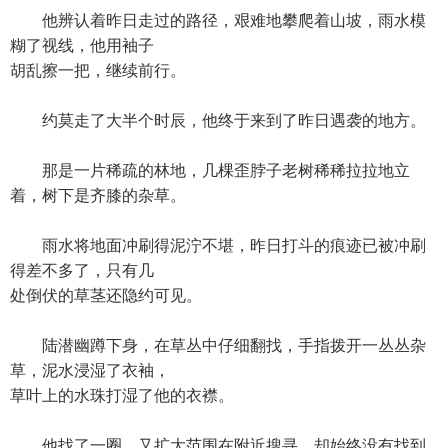
他辨认着昨日走过的路径，艰难地攀爬着山坡，雨水模
糊了视线，他用袖子
胡乱擦一把，继续前行。
约莫走了大半个时辰，他终于来到了昨日遇袭的地方。
那是一片稀疏的林地，几棵歪脖子老树稀稀拉拉地立
着，树下是齐膝的杂草。
雨水将地面冲刷得泥泞不堪，昨日打斗的痕迹已被冲刷
得差不多了，只有几
处倒伏的草茎还隐约可见。
陆潜幽蹲下身，在草丛中仔细翻找，手指拨开一丛丛杂
草，泥水浸湿了衣袖，
草叶上的水珠打湿了他的衣襟。
他找了一圈，又扩大范围在附近搜寻，却始终没有找到