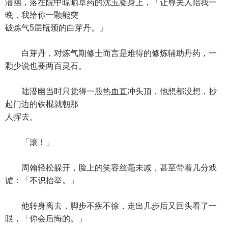
潜幽，落在院中晾晒草药的沈玉凝身上，「让尊夫人陪我一
晚，我给你一颗能突
破炼气5层瓶颈的白芽丹。」
白芽丹，对炼气期修士而言是难得的修炼辅助丹药，一
颗少说也要两百灵石。
陆潜幽当时只觉得一股热血直冲头顶，他想都没想，抄
起门边的铁棍就朝那
人挥去。
「滚！」
周翰轻松躲开，脸上的笑容丝毫未减，甚至带着几分戏
谑：「不识抬举。」
他转身离去，脚步不疾不徐，走出几步后又回头看了一
眼，「你会后悔的。」