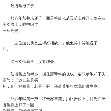
陆潜幽报了价。
那青年却并未还价，而是将目光从灵药上移开，落在沈
玉凝脸上，眼中闪过
一丝亮光。
「这位道友倒是生得好相貌。」他似笑非笑地说了一
句。
沈玉凝低着头，没有理会。
陆潜幽上前半步，挡住那青年的视线，语气恭敬却不失
硬气：「道友若是买
药，咱们好商量；若是不买，还请莫要打扰我们做生意。」
那青年嗤笑一声，将云雾草随手扔回摊位上，目光在陆
潜幽身上扫了一圈，