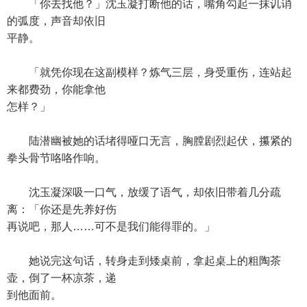
「你去找他？」沈玉凝打断他的话，嘴角勾起一抹讥诮
的弧度，声音却依旧
平静。
「就凭你现在这副模样？炼气三层，身受重伤，连站起
来都费劲，你能拿他
怎样？」
陆潜幽被她的话堵得哑口无言，胸膛剧烈起伏，攥紧的
拳头骨节咯咯作响。
沈玉凝深吸一口气，放缓了语气，却依旧带着几分疏
离：「你还是先养好伤
再说吧，那人……可不是我们能得罪的。」
她说完这句话，转身走到矮桌前，拿起桌上的粗陶茶
壶，倒了一杯凉茶，递
到他面前。