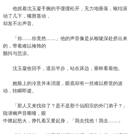
他抓着沈玉凝手腕的手缓缓松开，无力地垂落，喉结滚
动了几下，嘴唇翕动，
却发不出声音。
「你……你竟然……」他的声音像是从喉咙深处挤出来
的，带着难以掩饰的
颤抖与悲凉。
沈玉凝收回手，退后半步，站在床边，垂眸看着他。
她脸上的冷意并未消退，眼底却有一丝难以察觉的波
动，转瞬即逝。
「那人又来找你了？是不是那个仙阳宗的外门弟子？」
陆潜幽声音嘶哑，眼
中燃起怒火，挣扎着又要起身，「我去找他！我去……」