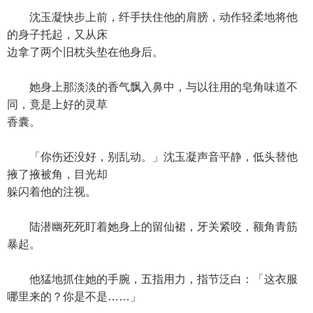
沈玉凝快步上前，纤手扶住他的肩膀，动作轻柔地将他
的身子托起，又从床
边拿了两个旧枕头垫在他身后。
她身上那淡淡的香气飘入鼻中，与以往用的皂角味道不
同，竟是上好的灵草
香囊。
「你伤还没好，别乱动。」沈玉凝声音平静，低头替他
掖了掖被角，目光却
躲闪着他的注视。
陆潜幽死死盯着她身上的留仙裙，牙关紧咬，额角青筋
暴起。
他猛地抓住她的手腕，五指用力，指节泛白：「这衣服
哪里来的？你是不是……」