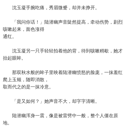
沈玉凝手腕吃痛，秀眉微蹙，却并未挣开。
「我问你话！」陆潜幽声音陡然提高，牵动伤势，剧烈
咳嗽起来，面色涨得
通红。
沈玉凝另一只手轻轻拍着他的背，待到咳嗽稍歇，她才
抬起眼眸。
那双秋水般的眸子里映着陆潜幽愤怒的脸庞，一抹羞红
爬上玉颊，随即消散，
取而代之的是一抹冷意。
「是又如何？」她声音不大，却字字清晰。
陆潜幽浑身一震，像是被雷劈中一般，整个人僵在原
地。