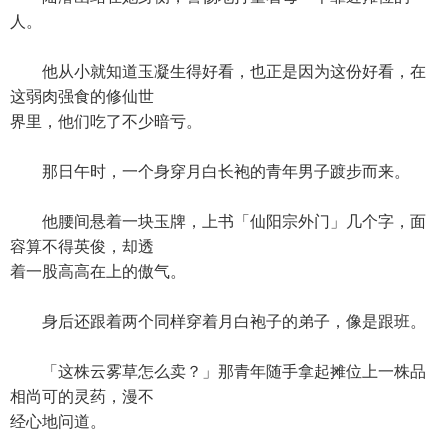
人。
他从小就知道玉凝生得好看，也正是因为这份好看，在
这弱肉强食的修仙世
界里，他们吃了不少暗亏。
那日午时，一个身穿月白长袍的青年男子踱步而来。
他腰间悬着一块玉牌，上书「仙阳宗外门」几个字，面
容算不得英俊，却透
着一股高高在上的傲气。
身后还跟着两个同样穿着月白袍子的弟子，像是跟班。
「这株云雾草怎么卖？」那青年随手拿起摊位上一株品
相尚可的灵药，漫不
经心地问道。