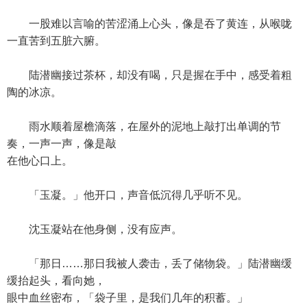
一股难以言喻的苦涩涌上心头，像是吞了黄连，从喉咙
一直苦到五脏六腑。
陆潜幽接过茶杯，却没有喝，只是握在手中，感受着粗
陶的冰凉。
雨水顺着屋檐滴落，在屋外的泥地上敲打出单调的节
奏，一声一声，像是敲
在他心口上。
「玉凝。」他开口，声音低沉得几乎听不见。
沈玉凝站在他身侧，没有应声。
「那日……那日我被人袭击，丢了储物袋。」陆潜幽缓
缓抬起头，看向她，
眼中血丝密布，「袋子里，是我们几年的积蓄。」