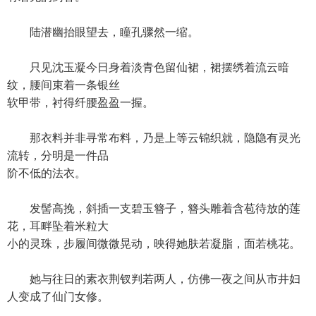
陆潜幽抬眼望去，瞳孔骤然一缩。
只见沈玉凝今日身着淡青色留仙裙，裙摆绣着流云暗
纹，腰间束着一条银丝
软甲带，衬得纤腰盈盈一握。
那衣料并非寻常布料，乃是上等云锦织就，隐隐有灵光
流转，分明是一件品
阶不低的法衣。
发髻高挽，斜插一支碧玉簪子，簪头雕着含苞待放的莲
花，耳畔坠着米粒大
小的灵珠，步履间微微晃动，映得她肤若凝脂，面若桃花。
她与往日的素衣荆钗判若两人，仿佛一夜之间从市井妇
人变成了仙门女修。