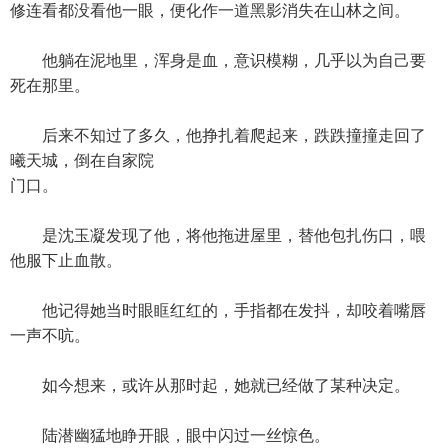
修连看都没看他一眼，便化作一道黑影消失在山林之间。
他躺在泥地里，浑身是血，意识模糊，几乎以为自己要
死在那里。
后来不知过了多久，他挣扎着爬起来，跌跌撞撞走回了
曦天城，倒在自家院
门口。
是沈玉凝发现了他，将他拖进屋里，替他包扎伤口，喂
他服下止血散。
他记得她当时眼眶红红的，手指都在发抖，却咬着嘴唇
一声不吭。
如今想来，或许从那时起，她就已经做了某种决定。
陆潜幽猛地睁开眼，眼中闪过一丝惊色。