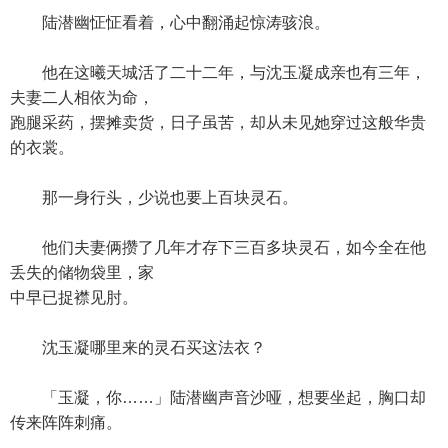
陆潜幽怔怔看着，心中翻涌起惊涛骇浪。
他在这曦天城活了二十二年，与沈玉凝成亲也有三年，
夫妻二人相依为命，
跑腿采药，摆摊卖货，日子虽苦，却从未见她穿过这般华贵
的衣裳。
那一身行头，少说也要上百块灵石。
他们夫妻俩攒了几年才存下三百多块灵石，如今全在他
丢失的储物袋里，家
中早已捉襟见肘。
沈玉凝哪里来的灵石买这法衣？
「玉凝，你……」陆潜幽声音沙哑，想要坐起，胸口却
传来阵阵刺痛。