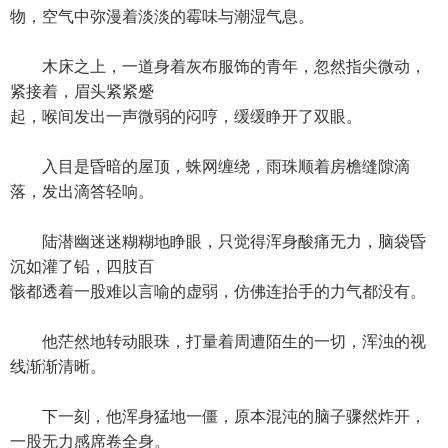
物，空气中弥漫着淡淡的霉味与潮湿气息。
木床之上，一道身着灰布服饰的青年，忽然指尖微动，
紧接着，眉头紧紧蹙
起，喉间发出一声微弱的闷哼，缓缓睁开了双眼。
入目是昏暗的屋顶，蛛网缠绕，雨珠顺着房檐缝隙滴
落，发出滴答轻响。
陆潜幽迷迷糊糊地睁眼，只觉得浑身酸痛无力，脑袋昏
沉如灌了铅，四肢百
骸都透着一股难以言喻的虚弱，仿佛连抬手的力气都没有。
他茫然地转动眼珠，打量着周遭陌生的一切，浑浊的视
线渐渐清晰。
下一刻，他浑身猛地一僵，原本混沌的脑子骤然炸开，
一股无力感席卷全身。