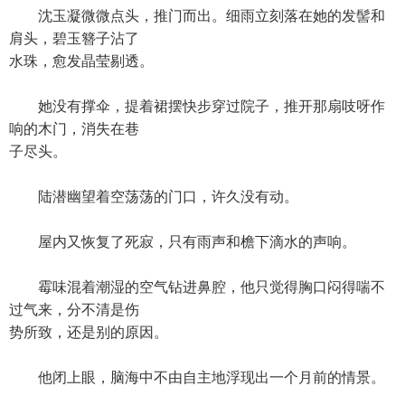
沈玉凝微微点头，推门而出。细雨立刻落在她的发髻和
肩头，碧玉簪子沾了
水珠，愈发晶莹剔透。
她没有撑伞，提着裙摆快步穿过院子，推开那扇吱呀作
响的木门，消失在巷
子尽头。
陆潜幽望着空荡荡的门口，许久没有动。
屋内又恢复了死寂，只有雨声和檐下滴水的声响。
霉味混着潮湿的空气钻进鼻腔，他只觉得胸口闷得喘不
过气来，分不清是伤
势所致，还是别的原因。
他闭上眼，脑海中不由自主地浮现出一个月前的情景。