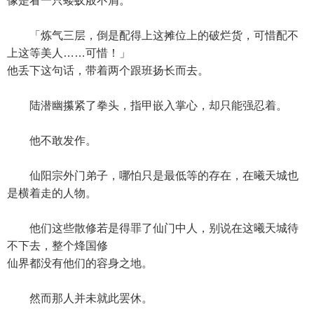
像是看一只蝼蚁般不屑。
「炼气三层，倒是配得上这摊位上的破烂货，可惜配不
上这等美人……可惜！」
他丢下这句话，带着两个跟班扬长而去。
陆潜幽攥紧了拳头，指甲嵌入掌心，却只能强忍着。
他不敢发作。
仙阳宗外门弟子，哪怕只是最低等的存在，在曦天城也
是横着走的人物。
他们这些散修若是得罪了仙门中人，别说在这曦天城待
不下去，整个烽国修
仙界都没有他们的容身之地。
然而那人并未就此罢休。