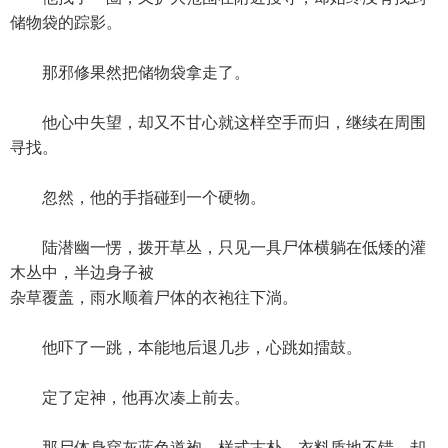
储物袋的踪影。
那邪修果然把储物袋拿走了。
他心中失望，却又不甘心就这样空手而归，继续在周围
寻找。
忽然，他的手指碰到一个硬物。
陆潜幽一愣，拨开草丛，只见一具尸体横躺在低矮的灌
木丛中，半边身子被
杂草覆盖，雨水顺着尸体的衣袍往下淌。
他吓了一跳，本能地后退几步，心跳如擂鼓。
定了定神，他再次凑上前去。
那尸体身穿灰蓝色道袍，样式古朴，衣料质地不错，却