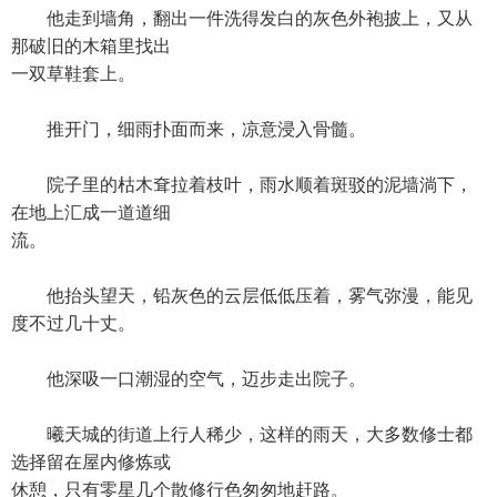
他走到墙角，翻出一件洗得发白的灰色外袍披上，又从
那破旧的木箱里找出
一双草鞋套上。
推开门，细雨扑面而来，凉意浸入骨髓。
院子里的枯木耷拉着枝叶，雨水顺着斑驳的泥墙淌下，
在地上汇成一道道细
流。
他抬头望天，铅灰色的云层低低压着，雾气弥漫，能见
度不过几十丈。
他深吸一口潮湿的空气，迈步走出院子。
曦天城的街道上行人稀少，这样的雨天，大多数修士都
选择留在屋内修炼或
休憩，只有零星几个散修行色匆匆地赶路。