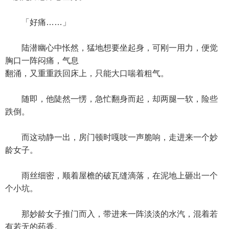
「好痛……」
陆潜幽心中怅然，猛地想要坐起身，可刚一用力，便觉
胸口一阵闷痛，气息
翻涌，又重重跌回床上，只能大口喘着粗气。
随即，他陡然一愣，急忙翻身而起，却两腿一软，险些
跌倒。
而这动静一出，房门顿时嘎吱一声脆响，走进来一个妙
龄女子。
雨丝细密，顺着屋檐的破瓦缝滴落，在泥地上砸出一个
个小坑。
那妙龄女子推门而入，带进来一阵淡淡的水汽，混着若
有若无的药香。