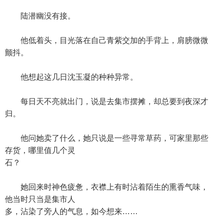
陆潜幽没有接。
他低着头，目光落在自己青紫交加的手背上，肩膀微微
颤抖。
他想起这几日沈玉凝的种种异常。
每日天不亮就出门，说是去集市摆摊，却总要到夜深才
归。
他问她卖了什么，她只说是一些寻常草药，可家里那些
存货，哪里值几个灵
石？
她回来时神色疲惫，衣襟上有时沾着陌生的熏香气味，
他当时只当是集市人
多，沾染了旁人的气息，如今想来……