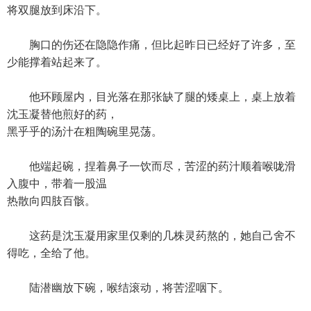
将双腿放到床沿下。
胸口的伤还在隐隐作痛，但比起昨日已经好了许多，至
少能撑着站起来了。
他环顾屋内，目光落在那张缺了腿的矮桌上，桌上放着
沈玉凝替他煎好的药，
黑乎乎的汤汁在粗陶碗里晃荡。
他端起碗，捏着鼻子一饮而尽，苦涩的药汁顺着喉咙滑
入腹中，带着一股温
热散向四肢百骸。
这药是沈玉凝用家里仅剩的几株灵药熬的，她自己舍不
得吃，全给了他。
陆潜幽放下碗，喉结滚动，将苦涩咽下。