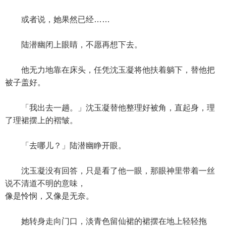
或者说，她果然已经……
陆潜幽闭上眼睛，不愿再想下去。
他无力地靠在床头，任凭沈玉凝将他扶着躺下，替他把
被子盖好。
「我出去一趟。」沈玉凝替他整理好被角，直起身，理
了理裙摆上的褶皱。
「去哪儿？」陆潜幽睁开眼。
沈玉凝没有回答，只是看了他一眼，那眼神里带着一丝
说不清道不明的意味，
像是怜悯，又像是无奈。
她转身走向门口，淡青色留仙裙的裙摆在地上轻轻拖