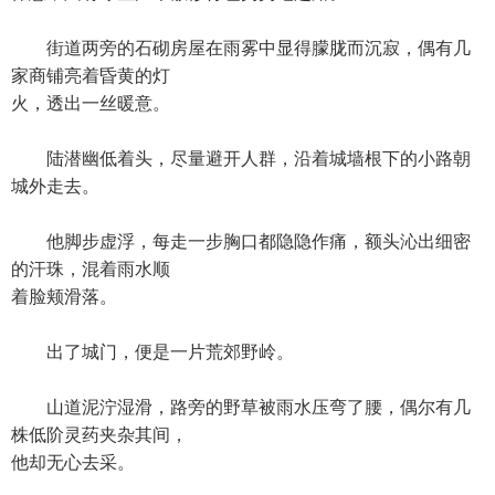
街道两旁的石砌房屋在雨雾中显得朦胧而沉寂，偶有几
家商铺亮着昏黄的灯
火，透出一丝暖意。
陆潜幽低着头，尽量避开人群，沿着城墙根下的小路朝
城外走去。
他脚步虚浮，每走一步胸口都隐隐作痛，额头沁出细密
的汗珠，混着雨水顺
着脸颊滑落。
出了城门，便是一片荒郊野岭。
山道泥泞湿滑，路旁的野草被雨水压弯了腰，偶尔有几
株低阶灵药夹杂其间，
他却无心去采。