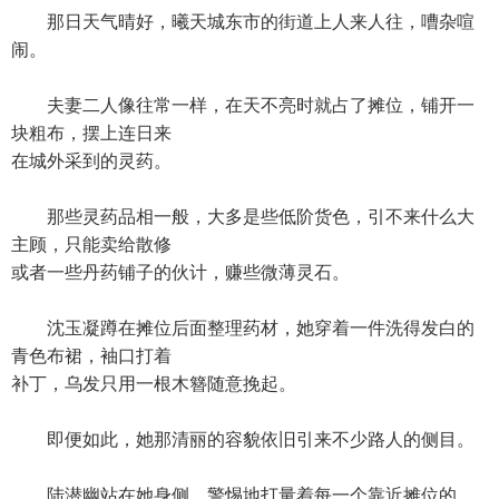
那日天气晴好，曦天城东市的街道上人来人往，嘈杂喧
闹。
夫妻二人像往常一样，在天不亮时就占了摊位，铺开一
块粗布，摆上连日来
在城外采到的灵药。
那些灵药品相一般，大多是些低阶货色，引不来什么大
主顾，只能卖给散修
或者一些丹药铺子的伙计，赚些微薄灵石。
沈玉凝蹲在摊位后面整理药材，她穿着一件洗得发白的
青色布裙，袖口打着
补丁，乌发只用一根木簪随意挽起。
即便如此，她那清丽的容貌依旧引来不少路人的侧目。
陆潜幽站在她身侧，警惕地打量着每一个靠近摊位的