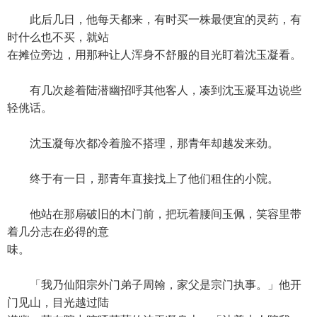
此后几日，他每天都来，有时买一株最便宜的灵药，有
时什么也不买，就站
在摊位旁边，用那种让人浑身不舒服的目光盯着沈玉凝看。
有几次趁着陆潜幽招呼其他客人，凑到沈玉凝耳边说些
轻佻话。
沈玉凝每次都冷着脸不搭理，那青年却越发来劲。
终于有一日，那青年直接找上了他们租住的小院。
他站在那扇破旧的木门前，把玩着腰间玉佩，笑容里带
着几分志在必得的意
味。
「我乃仙阳宗外门弟子周翰，家父是宗门执事。」他开
门见山，目光越过陆