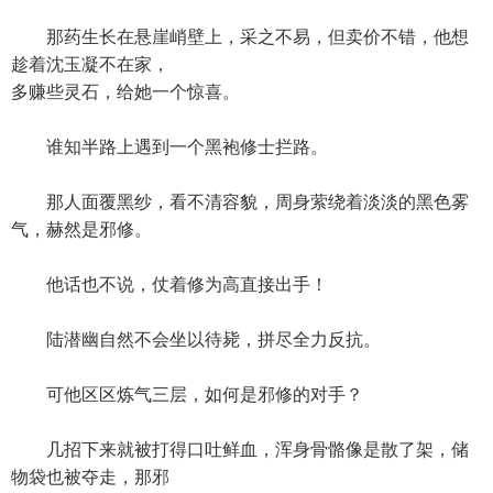
那药生长在悬崖峭壁上，采之不易，但卖价不错，他想
趁着沈玉凝不在家，
多赚些灵石，给她一个惊喜。
谁知半路上遇到一个黑袍修士拦路。
那人面覆黑纱，看不清容貌，周身萦绕着淡淡的黑色雾
气，赫然是邪修。
他话也不说，仗着修为高直接出手！
陆潜幽自然不会坐以待毙，拼尽全力反抗。
可他区区炼气三层，如何是邪修的对手？
几招下来就被打得口吐鲜血，浑身骨骼像是散了架，储
物袋也被夺走，那邪