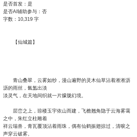
是否首发：是
是否AI辅助参与：否
字数：10,319 字
【仙城篇】
青山叠翠，云雾如纱，漫山遍野的灵木仙草沾着淅淅沥
沥的雨丝，氤氲出淡
淡灵气，在天地间织就一片朦胧幻境。
层峦之上，琼楼玉宇依山而建，飞檐翘角隐于云海雾霭
之中，朱红立柱雕着
祥云瑞兽，青瓦覆顶沾着雨珠，偶有仙鹤振翅掠过，清唳之
声穿云破雾。