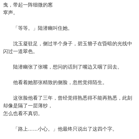
曳，带起一阵细微的窸
窣声。
「等等。」陆潜幽叫住她。
沈玉凝驻足，侧过半个身子，碧玉簪子在昏暗的光线中
闪过一道翠色。
陆潜幽张了张嘴，想问的话到了嘴边又咽了回去。
他看着她那张精致的侧脸，忽然觉得陌生。
这张脸他看了三年，曾经觉得熟悉得不能再熟悉，此刻
却像是隔了一层薄纱，
怎么也看不真切。
「路上……小心。」他最终只说出了这四个字。